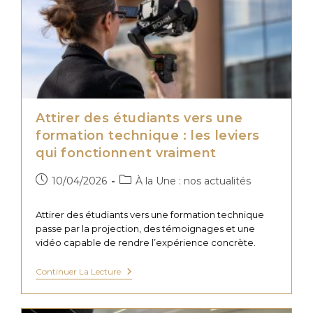
Montrer
Concrètement
La
Valeur
De
Votre
Offre
Attirer des étudiants vers une
formation technique : les leviers
qui fonctionnent vraiment
Publication
Post
10/04/2026
À la Une : nos actualités
publiée :
category:
Attirer des étudiants vers une formation technique
passe par la projection, des témoignages et une
vidéo capable de rendre l’expérience concrète.
Attirer
Continuer La Lecture
Des
Étudiants
Vers