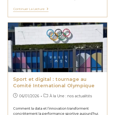
Conférence
Continuer La Lecture
Design
Et
Créativité
Au
Groupe
LDLC
:
Retour
D’expérience
Sport et digital : tournage au
Comité International Olympique
Publication
Post
06/01/2026
À la Une : nos actualités
publiée :
category:
Comment la data et l’innovation transforment
concrètement la performance sportive aujourd’hui.