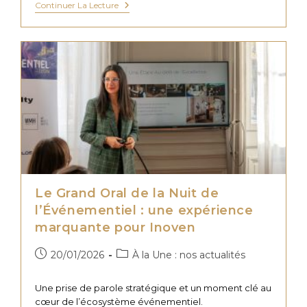
Salon
Continuer La Lecture
GITEX
Global
:
Comprendre
Les
Grandes
Tendances
Du
Digital
Le Grand Oral de la Nuit de
l’Événementiel : une expérience
marquante pour Inoven
Publication
Post
20/01/2026
À la Une : nos actualités
publiée :
category:
Une prise de parole stratégique et un moment clé au
cœur de l’écosystème événementiel.