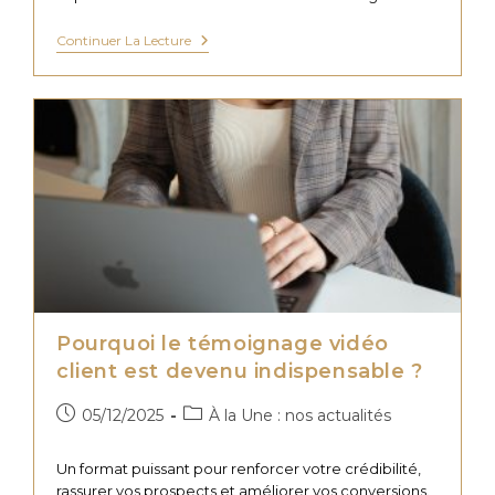
Relation
Continuer La Lecture
Client
Inoven
:
Réactivité,
Expertise
Et
Collaboration
Durable
Pourquoi le témoignage vidéo
client est devenu indispensable ?
Publication
Post
05/12/2025
À la Une : nos actualités
publiée :
category:
Un format puissant pour renforcer votre crédibilité,
rassurer vos prospects et améliorer vos conversions.