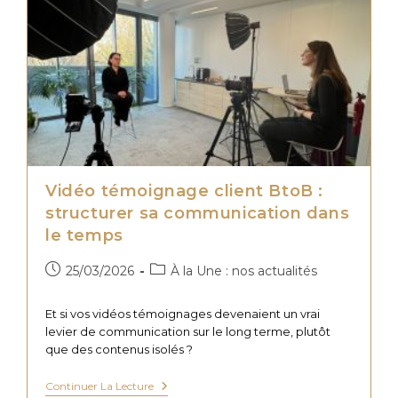
Une
Formation
Technique
:
Les
Leviers
Qui
Fonctionnent
Vraiment
Vidéo témoignage client BtoB :
structurer sa communication dans
le temps
Publication
Post
25/03/2026
À la Une : nos actualités
publiée :
category:
Et si vos vidéos témoignages devenaient un vrai
levier de communication sur le long terme, plutôt
que des contenus isolés ?
Vidéo
Continuer La Lecture