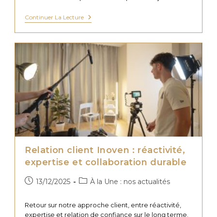
Sport
Continuer La Lecture
Et
Digital
:
Tournage
Au
Comité
International
Olympique
Relation client Inoven : réactivité,
expertise et collaboration durable
Publication
Post
13/12/2025
À la Une : nos actualités
publiée :
category:
Retour sur notre approche client, entre réactivité,
expertise et relation de confiance sur le long terme.