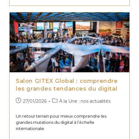
Témoignage
Client
BtoB
:
Structurer
Sa
Communication
Dans
Le
Temps
Salon GITEX Global : comprendre
les grandes tendances du digital
Publication
Post
27/01/2026
À la Une : nos actualités
publiée :
category:
Un retour terrain pour mieux comprendre les
grandes mutations du digital à l’échelle
internationale.