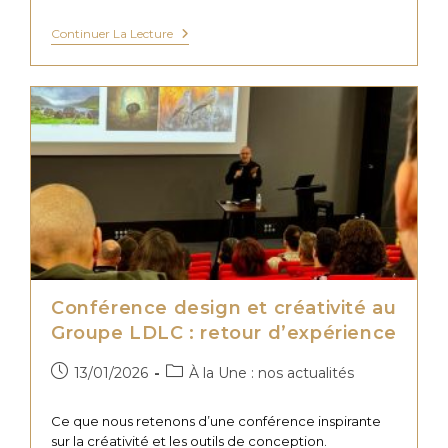
Le
Continuer La Lecture
Grand
Oral
De
La
Nuit
De
L’Événementiel
:
Une
Expérience
Marquante
Pour
Inoven
Conférence design et créativité au
Groupe LDLC : retour d’expérience
Publication
Post
13/01/2026
À la Une : nos actualités
publiée :
category:
Ce que nous retenons d’une conférence inspirante
sur la créativité et les outils de conception.