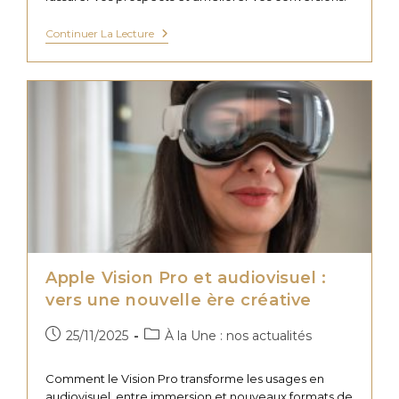
Pourquoi
Continuer La Lecture
Le
Témoignage
Vidéo
Client
Est
Devenu
Indispensable
?
Apple Vision Pro et audiovisuel :
vers une nouvelle ère créative
Publication
Post
25/11/2025
À la Une : nos actualités
publiée :
category:
Comment le Vision Pro transforme les usages en
audiovisuel, entre immersion et nouveaux formats de