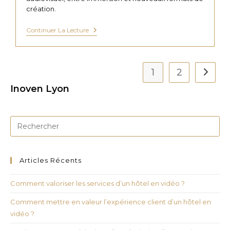
création.
Apple
Continuer La Lecture
Vision
Pro
Et
Audiovisuel
:
1
2
Aller à
Vers
Une
Inoven Lyon
Nouvelle
Ère
Créative
Articles Récents
Comment valoriser les services d’un hôtel en vidéo ?
Comment mettre en valeur l’expérience client d’un hôtel en
vidéo ?