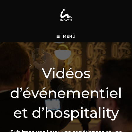
Skip
to
content
MENU
Vidéos
d’événementiel
et d’hospitality
Sublimez vos lieux, vos expériences et vos