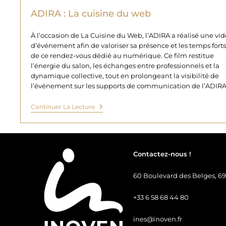
ADIRA : La cuisine du web
À l’occasion de La Cuisine du Web, l’ADIRA a réalisé une vi
d’événement afin de valoriser sa présence et les temps forts
de ce rendez-vous dédié au numérique. Ce film restitue
l’énergie du salon, les échanges entre professionnels et la
dynamique collective, tout en prolongeant la visibilité de
l’événement sur les supports de communication de l’ADIRA
ADIRA
Continuer La Lecture
:
La
Cuisine
Du
Web
Contactez-nous !
60 Boulevard des Belges, 
+33 6 58 68 44 80
ines@inoven.fr