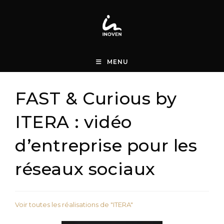
Skip
to
content
MENU
FAST & Curious by
ITERA : vidéo
d’entreprise pour les
réseaux sociaux
Voir toutes les réalisations de "ITERA"