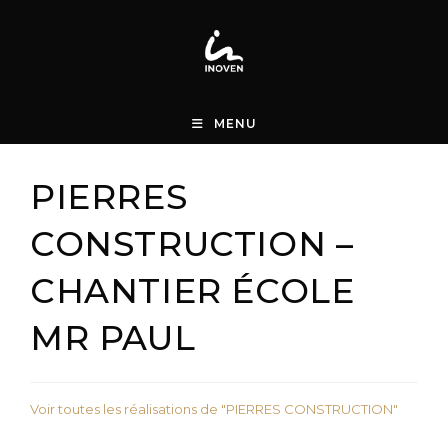
Skip
to
content
MENU
PIERRES
CONSTRUCTION –
CHANTIER ÉCOLE
MR PAUL
Voir toutes les réalisations de "PIERRES CONSTRUCTION"